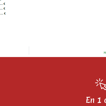
M
En 1 