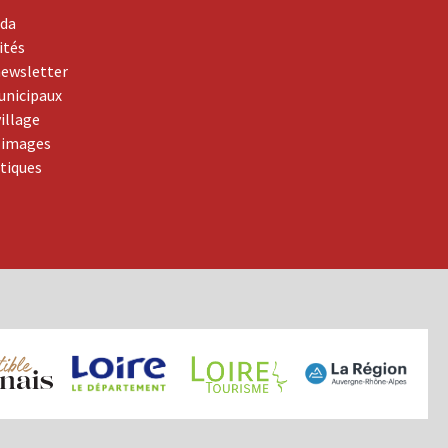
da
ités
newsletter
unicipaux
village
 images
atiques