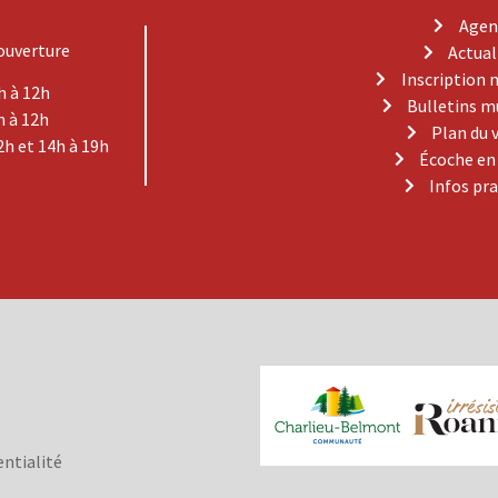
Agen
ouverture
Actual
Inscription 
h à 12h
Bulletins m
h à 12h
Plan du 
2h et 14h à 19h
Écoche en
Infos pr
entialité