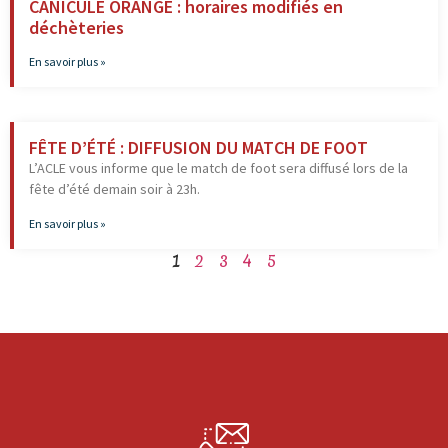
CANICULE ORANGE : horaires modifiés en
déchèteries
En savoir plus »
FÊTE D’ÉTÉ : DIFFUSION DU MATCH DE FOOT
L’ACLE vous informe que le match de foot sera diffusé lors de la
fête d’été demain soir à 23h.
En savoir plus »
1
2
3
4
5