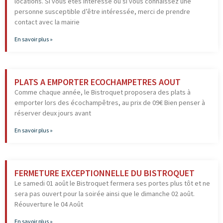
locations. Si vous êtes intéressé ou si vous connaissez une
personne susceptible d’être intéressée, merci de prendre
contact avec la mairie
En savoir plus »
PLATS A EMPORTER ECOCHAMPETRES AOUT
Comme chaque année, le Bistroquet proposera des plats à
emporter lors des écochampêtres, au prix de 09€ Bien penser à
réserver deux jours avant
En savoir plus »
FERMETURE EXCEPTIONNELLE DU BISTROQUET
Le samedi 01 août le Bistroquet fermera ses portes plus tôt et ne
sera pas ouvert pour la soirée ainsi que le dimanche 02 août.
Réouverture le 04 Août
En savoir plus »