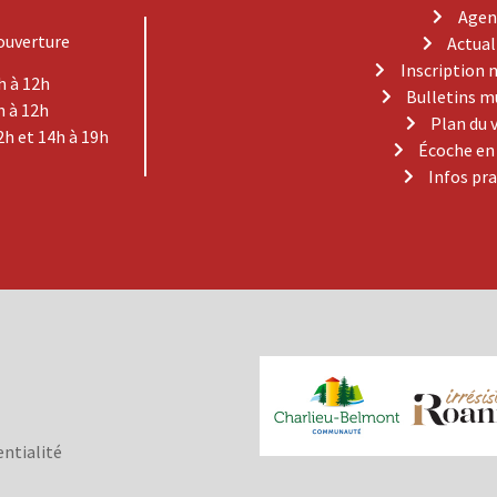
Agen
ouverture
Actual
Inscription 
h à 12h
Bulletins m
h à 12h
Plan du 
2h et 14h à 19h
Écoche en
Infos pr
entialité