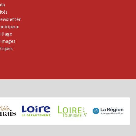
da
ités
newsletter
unicipaux
village
 images
atiques