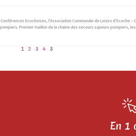
s Conférences Ecochoises, l’Association Communale de Loisirs d’Ecoche –
s-pompiers. Premier maillon de la chaine des secours sapeurs-pompiers, le
1
2
3
4
5
En 1 