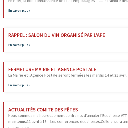
En effet, la non-connaissance de ces remplissages laisse craindre des
En savoir plus »
RAPPEL : SALON DU VIN ORGANISÉ PAR L’APE
En savoir plus »
FERMETURE MAIRIE ET AGENCE POSTALE
La Mairie et l’Agence Postale seront fermées les mardis 14 et 21 avr
En savoir plus »
ACTUALITÉS COMITE DES FÊTES
Nous sommes malheureusement contraints d’annuler l’Ecochoise VTT qui
maintenus:11 avril à 18h: Les conférences écochoises.Celle-ci sera a
encore vous