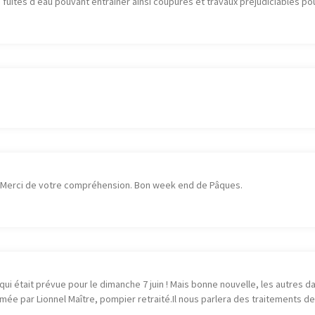
 fuites d’eau pouvant entraîner ainsi coupures et travaux préjudiciables po
il. Merci de votre compréhension. Bon week end de Pâques.
 était prévue pour le dimanche 7 juin ! Mais bonne nouvelle, les autres 
nimée par Lionnel Maître, pompier retraité.Il nous parlera des traitements