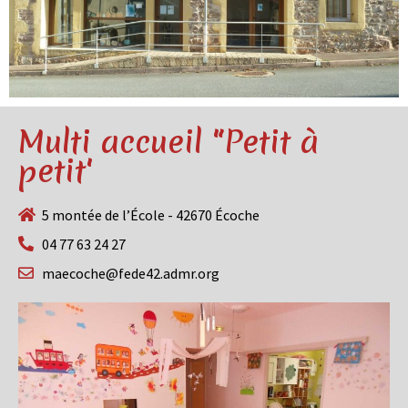
Multi accueil "Petit à
petit'
5 montée de l’École - 42670 Écoche
04 77 63 24 27
maecoche@fede42.admr.org