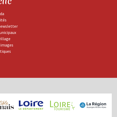
clic
da
ités
newsletter
unicipaux
village
 images
atiques