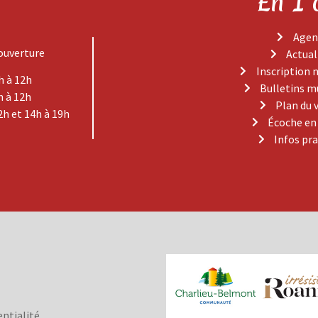
En 1 
Agen
ouverture
Actual
Inscription 
h à 12h
Bulletins m
h à 12h
Plan du 
2h et 14h à 19h
Écoche en
Infos pr
entialité