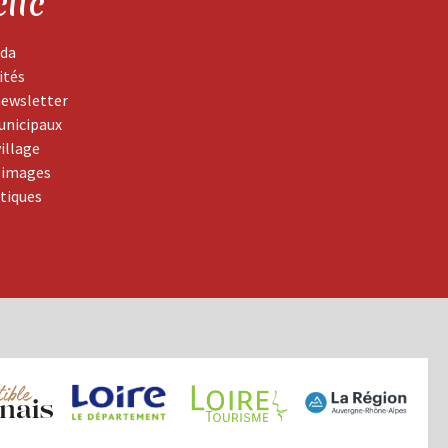
clic
da
ités
newsletter
unicipaux
village
 images
atiques