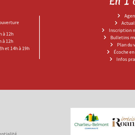
En 1 
Agen
ouverture
Actual
Inscription 
h à 12h
Bulletins m
h à 12h
Plan du 
2h et 14h à 19h
Écoche en
Infos pr
entialité