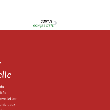
SUIVANT
CONGÉS D’ÉTÉ
clic
da
ités
newsletter
unicipaux