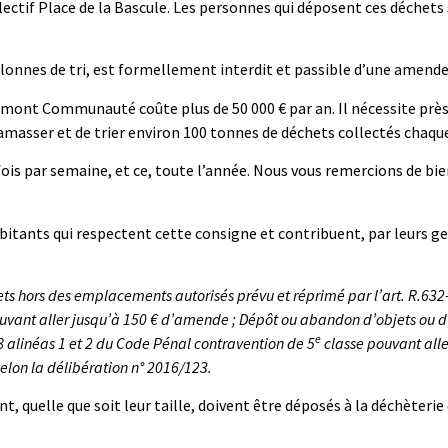
lectif Place de la Bascule. Les personnes qui déposent ces déchets
olonnes de tri, est formellement interdit et passible d’une amende j
elmont Communauté coûte plus de 50 000 € par an. Il nécessite près 
asser et de trier environ 100 tonnes de déchets collectés chaqu
fois par semaine, et ce, toute l’année. Nous vous remercions de bien
itants qui respectent cette consigne et contribuent, par leurs ges
s hors des emplacements autorisés prévu et réprimé par l’art. R.632-1
uvant aller jusqu’à 150 € d’amende ; Dépôt ou abandon d’objets ou d’
e
-8 alinéas 1 et 2 du Code Pénal contravention de 5
classe pouvant alle
lon la délibération n° 2016/123.
 quelle que soit leur taille, doivent être déposés à la déchèterie