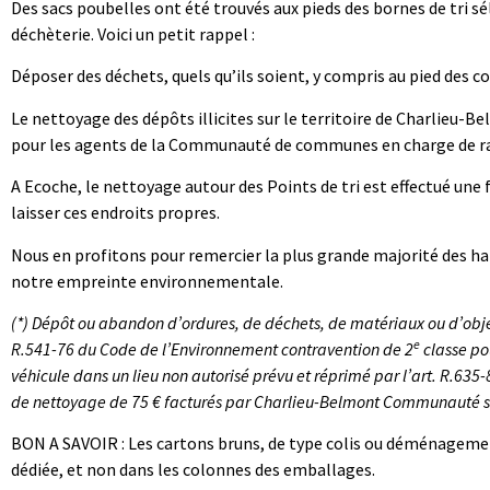
Des sacs poubelles ont été trouvés aux pieds des bornes de tri sé
déchèterie. Voici un petit rappel :
Déposer des déchets, quels qu’ils soient, y compris au pied des c
Le nettoyage des dépôts illicites sur le territoire de Charlieu-B
pour les agents de la Communauté de communes en charge de ram
A Ecoche, le nettoyage autour des Points de tri est effectué une 
laisser ces endroits propres.
Nous en profitons pour remercier la plus grande majorité des hab
notre empreinte environnementale.
(*) Dépôt ou abandon d’ordures, de déchets, de matériaux ou d’objet
e
R.541-76 du Code de l’Environnement contravention de 2
classe po
véhicule dans un lieu non autorisé prévu et réprimé par l’art. R.635
de nettoyage de 75 € facturés par Charlieu-Belmont Communauté se
BON A SAVOIR : Les cartons bruns, de type colis ou déménagement,
dédiée, et non dans les colonnes des emballages.