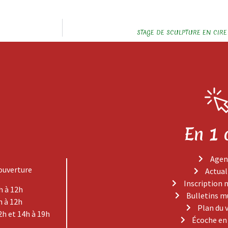
STAGE DE SCULPTURE EN CIRE
En 1 
Agen
ouverture
Actual
Inscription 
h à 12h
Bulletins m
h à 12h
Plan du 
2h et 14h à 19h
Écoche en