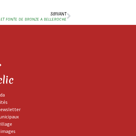
SUIVANT
 ET FONTE DE BRONZE A BELLEROCHE
clic
da
ités
newsletter
unicipaux
village
 images