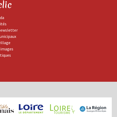
clic
da
ités
newsletter
unicipaux
village
 images
atiques