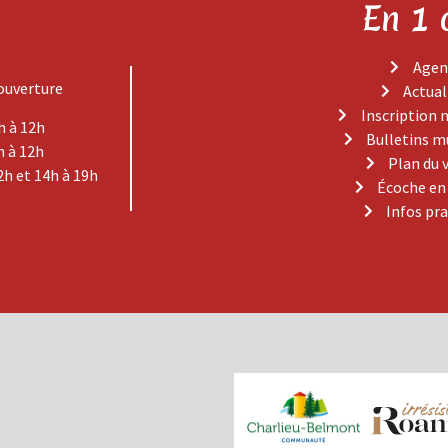
En 1 
Agen
ouverture
Actual
Inscription 
h à 12h
Bulletins m
h à 12h
Plan du 
2h et 14h à 19h
Écoche en
Infos pr