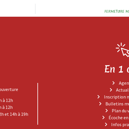
FERMETURE MA
En 1 
Agen
ouverture
Actual
Inscription 
h à 12h
Bulletins m
h à 12h
Plan du 
2h et 14h à 19h
Écoche en
Infos pr