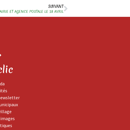
SUIVANT
IRIE ET AGENCE POSTALE LE 18 AVRIL
clic
da
ités
newsletter
unicipaux
village
 images
atiques