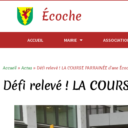
Écoche
ACCUEIL
MAIRIE
ASSOCIATIO
Accueil
»
Actus
»
Défi relevé ! LA COURSE PARRAINÉE d’une Éco
Défi relevé ! LA COU