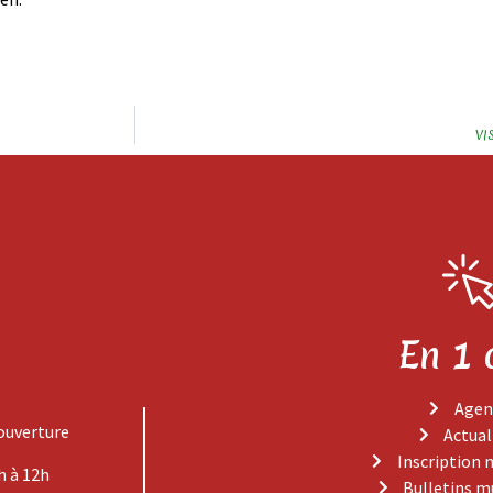
VI
En 1 
Agen
ouverture
Actual
Inscription 
h à 12h
Bulletins m