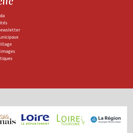
clic
da
ités
newsletter
unicipaux
village
 images
atiques