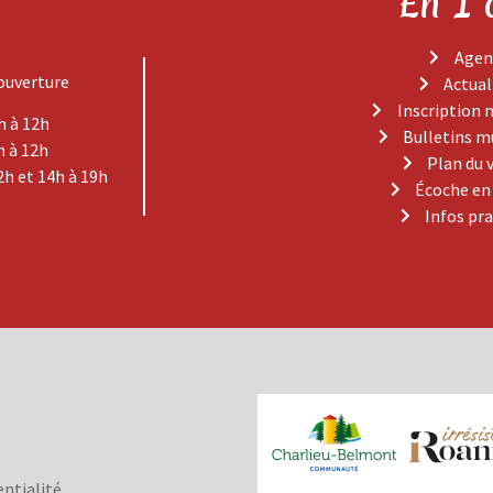
En 1 
Agen
ouverture
Actual
Inscription 
h à 12h
Bulletins m
h à 12h
Plan du 
2h et 14h à 19h
Écoche en
Infos pr
entialité