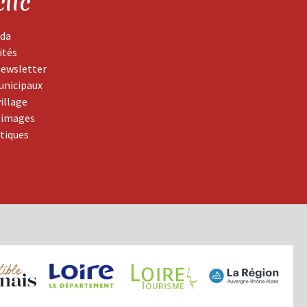
clic
da
ités
newsletter
unicipaux
village
 images
atiques