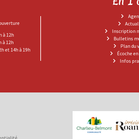
En 1 
Agen
ouverture
Actual
Inscription 
h à 12h
Bulletins m
h à 12h
Plan du 
2h et 14h à 19h
Écoche en
Infos pr
entialité