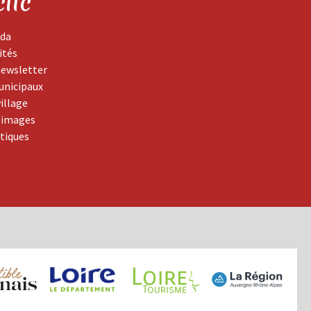
clic
da
ités
newsletter
unicipaux
village
 images
atiques