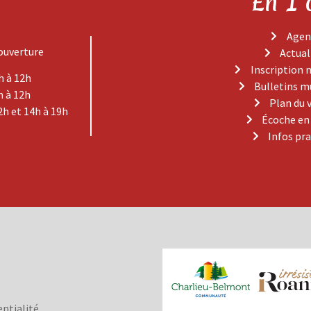
En 1 
Agen
ouverture
Actual
Inscription 
h à 12h
Bulletins m
h à 12h
Plan du 
2h et 14h à 19h
Écoche en
Infos pr
entialité