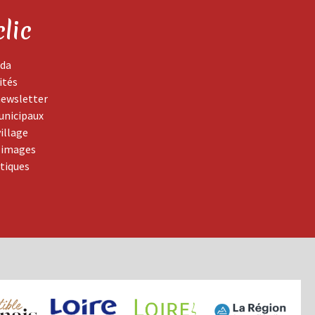
clic
da
ités
newsletter
unicipaux
village
 images
atiques