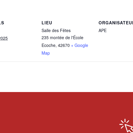
LS
LIEU
ORGANISATEU
Salle des Fêtes
APE
235 montée de l'École
2025
Ecoche
,
42670
+ Google
Map