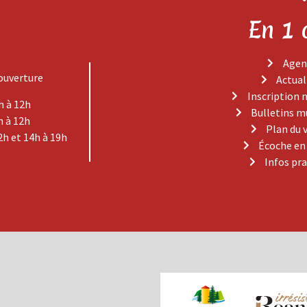
En 1 
Agen
ouverture
Actual
Inscription 
h à 12h
Bulletins m
h à 12h
Plan du 
2h et 14h à 19h
Écoche en
Infos pr