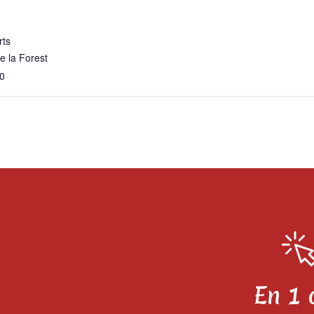
rts
e la Forest
0
En 1 