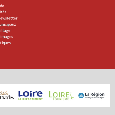
da
ités
newsletter
unicipaux
village
 images
atiques