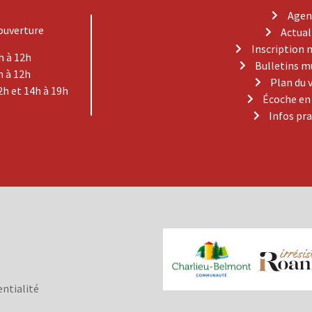
Agen
ouverture
Actual
Inscription 
h à 12h
Bulletins m
h à 12h
Plan du 
2h et 14h à 19h
Écoche en
Infos pr
entialité